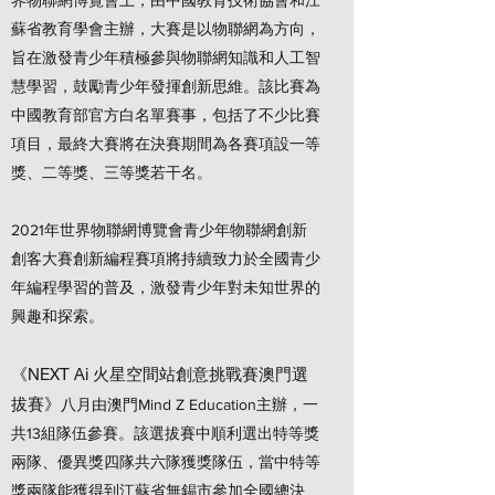
界物聯網博覽會上，由中國教育技術協會和江
蘇省教育學會主辦，大賽是以物聯網為方向，
旨在激發青少年積極參與物聯網知識和人工智
慧學習，鼓勵青少年發揮創新思維。該比賽為
中國教育部官方白名單賽事，包括了不少比賽
項目，最終大賽將在決賽期間為各賽項設一等
獎、二等獎、三等獎若干名。
2021年世界物聯網博覽會青少年物聯網創新
創客大賽創新編程賽項將持續致力於全國青少
年編程學習的普及，激發青少年對未知世界的
興趣和探索。
《NEXT Ai 火星空間站創意挑戰賽澳門選
拔賽》
八月由澳門Mind Z Education主辦，一
共13組隊伍參賽。該選拔賽中順利選出特等獎
兩隊、優異獎四隊共六隊獲獎隊伍，當中特等
獎兩隊能獲得到江蘇省無錫市參加全國總決