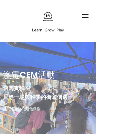
Learn. Grow. Play
​澳電CEM活動
快閃實驗室
​​只等一場與科學的街頭偶遇
氹仔花城，澳門綠楊